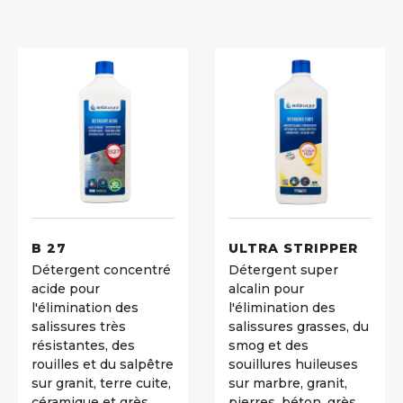
B 27
ULTRA STRIPPER
Détergent concentré
Détergent super
acide pour
alcalin pour
l'élimination des
l'élimination des
salissures très
salissures grasses, du
résistantes, des
smog et des
rouilles et du salpêtre
souillures huileuses
sur granit, terre cuite,
sur marbre, granit,
céramique et grès.
pierres, béton, grès