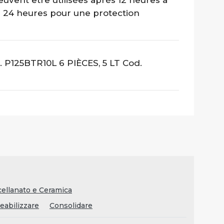
euvent être utilisées après 12 heures à
r 24 heures pour une protection
. P125BTR10L 6 PIÈCES, 5 LT Cod.
cellanato e Ceramica
abilizzare
Consolidare