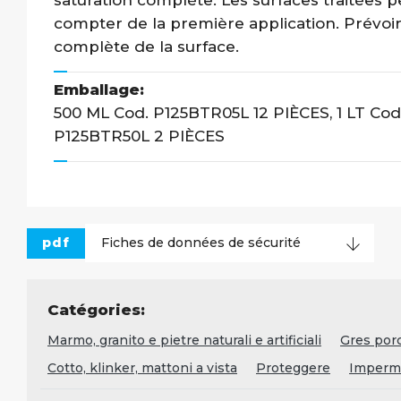
saturation complète. Les surfaces traitées p
compter de la première application. Prévoi
complète de la surface.
Emballage:
500 ML Cod. P125BTR05L 12 PIÈCES, 1 LT Cod
P125BTR50L 2 PIÈCES
pdf
Fiches de données de sécurité
Catégories:
Marmo, granito e pietre naturali e artificiali
Gres por
Cotto, klinker, mattoni a vista
Proteggere
Imperme