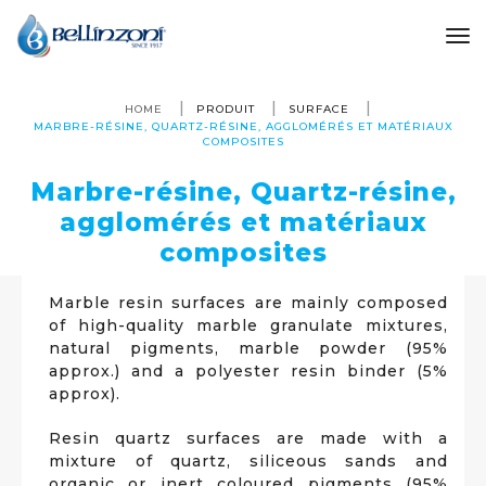
to
HOME
PRODUIT
SURFACE
MARBRE-RÉSINE, QUARTZ-RÉSINE, AGGLOMÉRÉS ET MATÉRIAUX
COMPOSITES
Marbre-résine, Quartz-résine,
agglomérés et matériaux
composites
Marble resin surfaces are mainly composed
of high-quality marble granulate mixtures,
natural pigments, marble powder (95%
approx.) and a polyester resin binder (5%
approx).
Resin quartz surfaces are made with a
mixture of quartz, siliceous sands and
organic or inert coloured pigments (95%