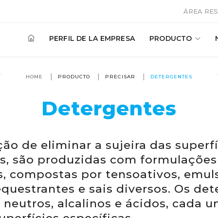
ÁREA RES
PERFIL DE LA EMPRESA
PRODUCTO
HOME
PRODUCTO
PRECISAR
DETERGENTES
Detergentes
ão de eliminar a sujeira das superf
as, são produzidas com formulaçõe
s, compostas por tensoativos, emuls
questrantes e sais diversos. Os de
neutros, alcalinos e ácidos, cada 