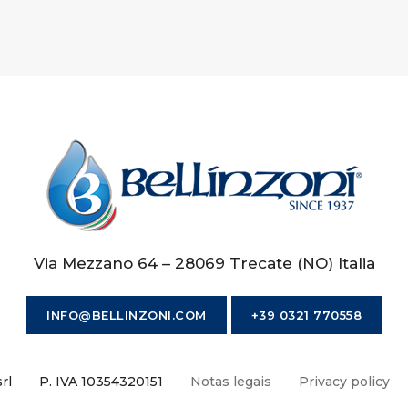
Via Mezzano 64 – 28069 Trecate (NO) Italia
INFO@BELLINZONI.COM
+39 0321 770558
rl
P. IVA 10354320151
Notas legais
Privacy policy