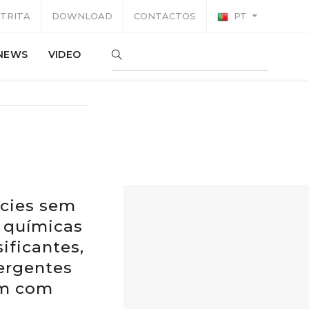
TRITA
DOWNLOAD
CONTACTOS
PT
NEWS
VIDEO
ícies sem
s químicas
ificantes,
tergentes
um com