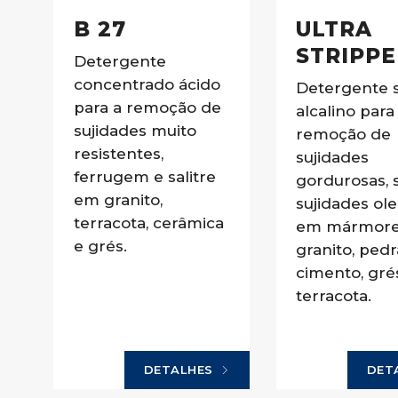
B 27
ULTRA
STRIPPE
Detergente
concentrado ácido
Detergente 
para a remoção de
alcalino para
sujidades muito
remoção de
resistentes,
sujidades
ferrugem e salitre
gordurosas,
em granito,
sujidades ol
terracota, cerâmica
em mármore
e grés.
granito, pedr
cimento, gré
terracota.
DETALHES
DET