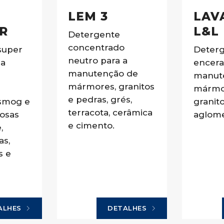
LEM 3
LAV
R
L&L
Detergente
concentrado
super
Deterg
neutro para a
 a
encera
manutenção de
manut
mármores, granitos
mármo
e pedras, grés,
 smog e
granito
terracota, cerâmica
eosas
aglome
e cimento.
,
as,
s e
ALHES
DETALHES