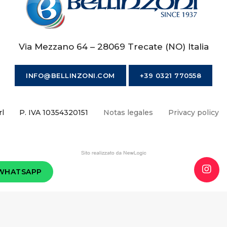
Via Mezzano 64 – 28069 Trecate (NO) Italia
INFO@BELLINZONI.COM
+39 0321 770558
rl
P. IVA 10354320151
Notas legales
Privacy policy
WHATSAPP