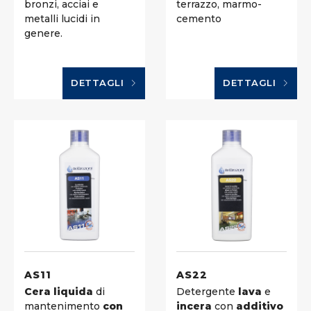
bronzi, acciai e
terrazzo, marmo-
metalli lucidi in
cemento
genere.
DETTAGLI
DETTAGLI
AS11
AS22
Cera liquida
di
Detergente
lava
e
mantenimento
con
incera
con
additivo