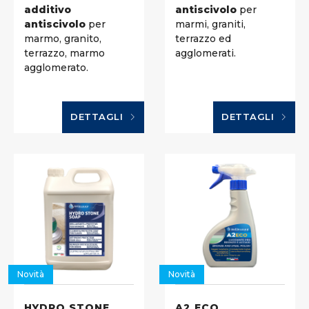
additivo
antiscivolo
per
antiscivolo
per
marmi, graniti,
marmo, granito,
terrazzo ed
terrazzo, marmo
agglomerati.
agglomerato.
DETTAGLI
DETTAGLI
Novità
Novità
HYDRO STONE
A2 ECO