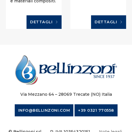
e materiali compositi.
DETTAGLI
DETTAGLI
Via Mezzano 64 – 28069 Trecate (NO) Italia
INFO@BELLINZONI.COM
+39 0321 770558
© Bellinzoni srl
P. IVA 10354320151
Note legali