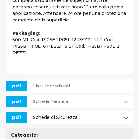
completa saturazione. Le superfici trattate
possono essere utilizzate dopo 12 ore dalla prima
applicazione. Attendere 24 ore per una protezione
completa della superficie.
Packaging:
500 ML Cod. P125BTR05L 12 PEZZI, 1 LT Cod.
P125BTR10L 6 PEZZI , 5 LT Cod. P125BTR50L 2
PEZZI
pdf
Lista Ingredienti
pdf
Scheda Tecnica
pdf
Schede di Sicurezza
Categorie: