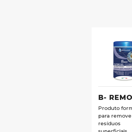
B- REM
Produto for
para remove
resíduos
superficiais,