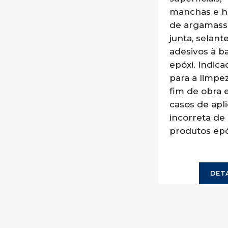
manchas e h
de argamass
junta, selant
adesivos à b
epóxi. Indica
para a limpe
fim de obra 
casos de apl
incorreta de
produtos epó
DET