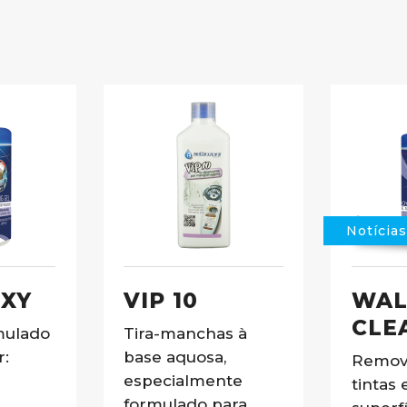
Notícia
OXY
VIP 10
WAL
CLE
mulado
Tira-manchas à
r:
base aquosa,
Remove
especialmente
tintas
formulado para