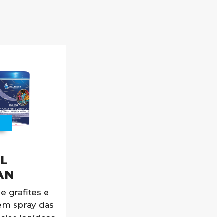
s
L
AN
 grafites e
 em spray das