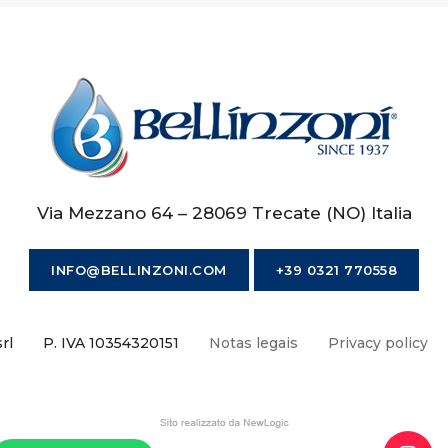
Via Mezzano 64 – 28069 Trecate (NO) Italia
INFO@BELLINZONI.COM
+39 0321 770558
rl
P. IVA 10354320151
Notas legais
Privacy policy