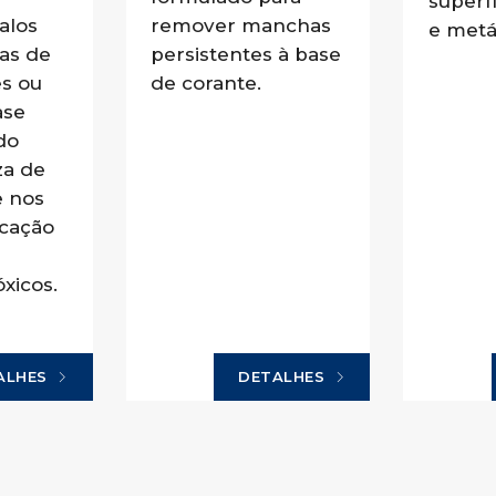
superf
alos
remover manchas
e metál
as de
persistentes à base
es ou
de corante.
ase
do
za de
e nos
icação
xicos.
ALHES
DETALHES