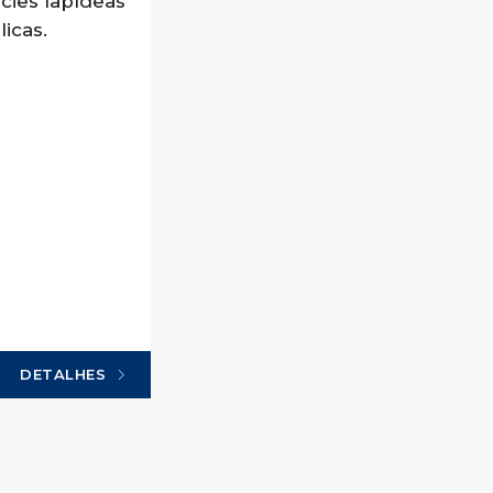
ícies lapídeas
icas.
DETALHES