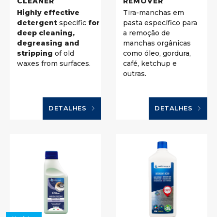
CLEANER
REMOVER
Highly effective
Tira-manchas em
detergent
specific
for
pasta específico para
deep cleaning,
a remoção de
degreasing and
manchas orgânicas
stripping
of old
como óleo, gordura,
waxes from surfaces.
café, ketchup e
outras.
DETALHES
DETALHES