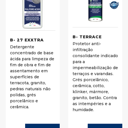
B- TERRACE
B- 27 EXXTRA
Protetor anti-
Detergente
infiltração
concentrado de base
consolidante indicado
ácida para limpeza de
para a
fim de obra e fim de
impermeabilização de
assentamento em
terraços e varandas.
superfícies de
Grés porcelânico,
terracota, granito,
cerâmica, cotto,
pedras naturais não
klinker, mármore,
polidas, grés
granito, betão. Contra
porcelânico e
as intempéries e a
cerâmica.
humidade.