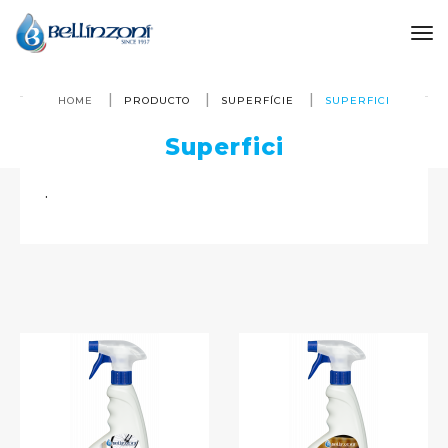
to
HOME
PRODUCTO
SUPERFÍCIE
SUPERFICI
Superfici
.