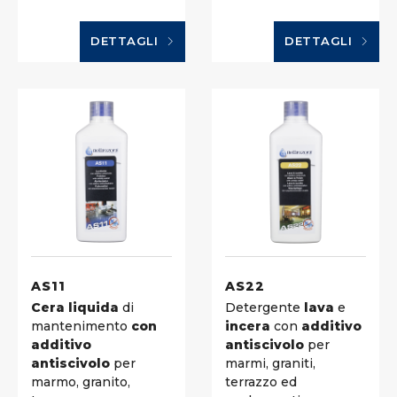
DETTAGLI
DETTAGLI
AS11
AS22
Cera liquida
di
Detergente
lava
e
mantenimento
con
incera
con
additivo
additivo
antiscivolo
per
antiscivolo
per
marmi, graniti,
marmo, granito,
terrazzo ed