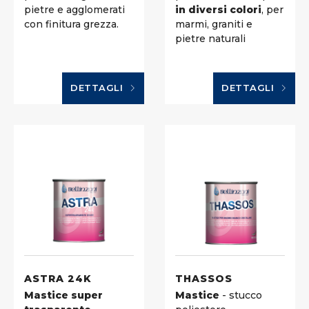
pietre e agglomerati
in diversi colori
, per
con finitura grezza.
marmi, graniti e
pietre naturali
DETTAGLI
DETTAGLI
ASTRA 24K
THASSOS
Mastice super
Mastice
- stucco